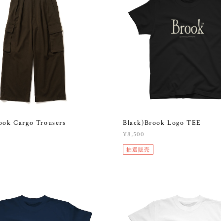
ook Cargo Trousers
Black)Brook Logo TEE
¥8,500
抽選販売