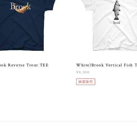
ook Reverse Trout TEE
White)Brook Vertical Fish 
¥8,500
抽選販売