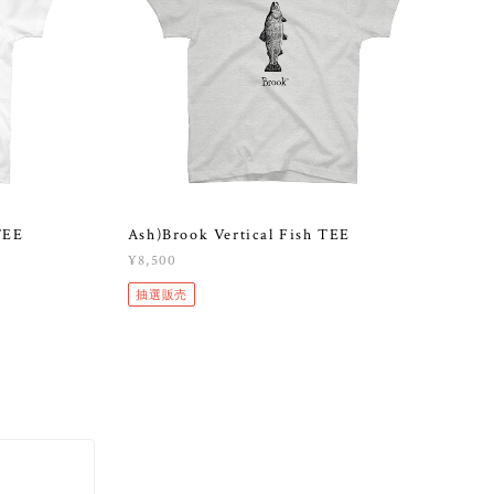
TEE
Ash)Brook Vertical Fish TEE
¥8,500
抽選販売